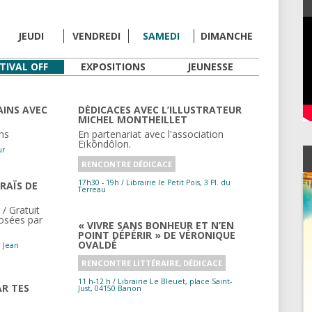
LIBRAIRIES
JEUDI
VENDREDI
SAMEDI
DIMANCHE
TIVAL OFF
EXPOSITIONS
JEUNESSE
AINS AVEC
DÉDICACES AVEC L’ILLUSTRATEUR
L
MICHEL MONTHEILLET
ons
En partenariat avec l'association
Eïkôndôlon.
ur
RENCONTRE DÉDICACE
17h30 - 19h / Librairie le Petit Pois, 3 Pl. du
ARAÏS DE
Terreau
t / Gratuit
posées par
« VIVRE SANS BONHEUR ET N’EN
POINT DÉPÉRIR » DE VÉRONIQUE
OVALDÉ
e Jean
RENCONTRE LITTÉRAIRE, DÉDICACE
11 h-12 h / Librairie Le Bleuet, place Saint-
AR TES
Just, 04150 Banon