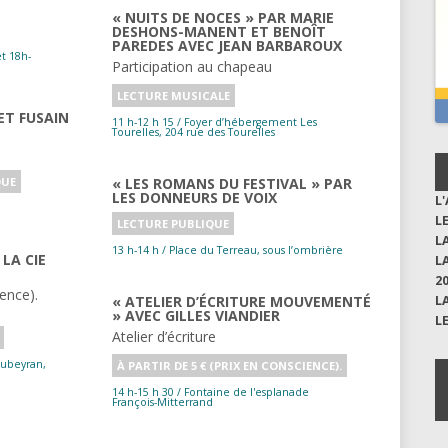
« NUITS DE NOCES » PAR MARIE
DESHONS-MANENT ET BENOÎT
PAREDES AVEC JEAN BARBAROUX
t 18h-
Participation au chapeau
LECTURE MUSICALE
 ET FUSAIN
11 h-12 h 15 / Foyer d’hébergement Les
Tourelles, 204 rue des Tourelles
QUE
« LES ROMANS DU FESTIVAL » PAR
LES DONNEURS DE VOIX
L
L
LECTURE PUBLIQUE
L
13 h-14 h / Place du Terreau, sous l’ombrière
 LA CIE
L
2
ience).
« ATELIER D’ÉCRITURE MOUVEMENTÉ
L
» AVEC GILLES VIANDIER
L
Atelier d’écriture
À PARTIR DE 5 € (PRIX EN CONSCIENCE).
14 h-15 h 30 / Fontaine de l'esplanade
François-Mitterrand