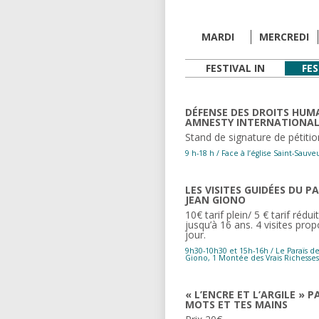
RÉALISATEURS,
RÉALISTATRICES
MARDI
MERCREDI
ILLUSTRATEUR,
FESTIVAL IN
FES
ILLUSTRATRICE
MODÉRATION
DÉFENSE DES DROITS HUM
AMNESTY INTERNATIONA
Stand de signature de pétiti
9 h-18 h / Face à l’église Saint-Sauve
LES VISITES GUIDÉES DU P
JEAN GIONO
10€ tarif plein/ 5 € tarif rédui
jusqu’à 16 ans. 4 visites pro
jour.
9h30-10h30 et 15h-16h / Le Paraïs d
Giono, 1 Montée des Vrais Richesses
« L’ENCRE ET L’ARGILE » P
MOTS ET TES MAINS