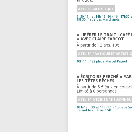
Prix 20€.
ATELIER ARTISTIQUE
9h30-11h et 14h-15h30 / 16h-17h30 e
19h30. 4 rue des Marchands.
« LIBÉRER LE TRAIT : CAFÉ
» AVEC CLAIRE FARCOT
À partir de 12 ans. 10€.
ATELIER PRATIQUE ET ARTISTI
10h-11h / 22 place Marcel-Pagnol
« ÉCRITOIRE PERCHÉ » PAR
LES TÊTES BÊCHES
À partir de 5 € (prix en consc
Limité à 8 personnes.
ATELIER D'ÉCRITURE SUSPENDU
10 h-12 h 30 et 14 h-17 h / Espace Soubeyran,
devant le cinéma CGR