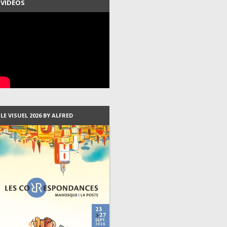
VIDÉOS
LES PROGRAMMES DEPUIS
2007
LES VISUELS DEPUIS 1999
LES RÉSIDENTS DEPUIS 2003
LE VISUEL 2026 BY ALFRED