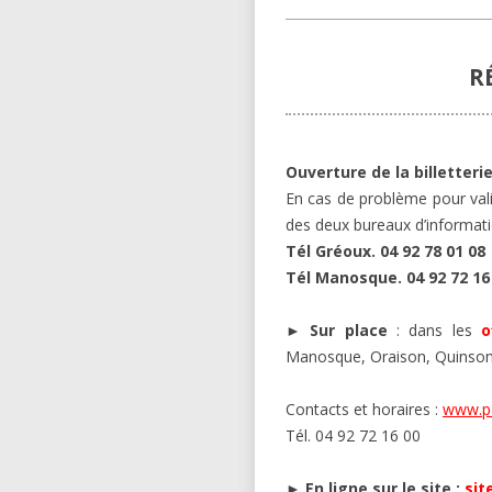
RÉALISATEURS,
RÉALISTATRICES
R
ILLUSTRATEUR,
ILLUSTRATRICE
MODÉRATION
Ouverture de la billetterie 
En cas de problème pour vali
des deux bureaux d’informati
Tél Gréoux. 04 92 78 01 08
Tél Manosque. 04 92 72 16
► Sur place
: dans les
o
Manosque, Oraison, Quinson,
Contacts et horaires :
www.pa
Tél. 04 92 72 16 00
► En ligne sur le site :
sit