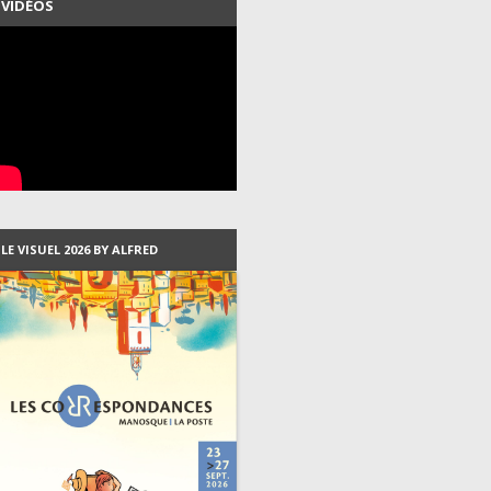
VIDÉOS
LES PROGRAMMES DEPUIS
2007
LES VISUELS DEPUIS 1999
LES RÉSIDENTS DEPUIS 2003
LE VISUEL 2026 BY ALFRED