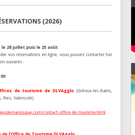
LIBRAIRIES
ÉSERVATIONS
(2026)
le 28 juillet puis le 25 août
der vos réservations en ligne, vous pouvez contacter l’un
on suivants :
 00
ffices de tourisme de DLVAgglo
(Gréoux-les-Bains,
 Riez, Valensole)
ysdemanosque.com/contact-office-de-tourisme.html
e de l’Office de Tourisme DLVAgglo
: