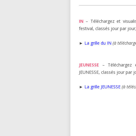
RÉALISATEURS,
RÉALISTATRICES
IN
– Téléchargez et visuali
ILLUSTRATEUR,
festival, classés jour par jour,
ILLUSTRATRICE
►
L
a grille du IN
(à télécharg
MODÉRATION
JEUNESSE
– Téléchargez e
JEUNESSE, classés jour par jou
►
La grille JEUNESSE
(à télé