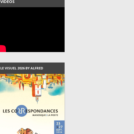
VIDÉOS
LES PROGRAMMES DEPUIS
2007
LES VISUELS DEPUIS 1999
LES RÉSIDENTS DEPUIS 2003
LE VISUEL 2026 BY ALFRED