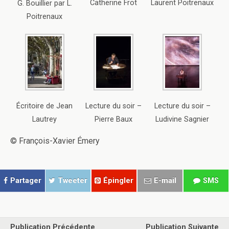
Catherine Frot
Laurent Poitrenaux
G. Bouillier par L.
Poitrenaux
Écritoire de Jean
Lecture du soir –
Lecture du soir –
Lautrey
Pierre Baux
Ludivine Sagnier
© François-Xavier Émery
Partager
Tweeter
Épingler
E-mail
SMS
Publication Précédente
Publication Suivante