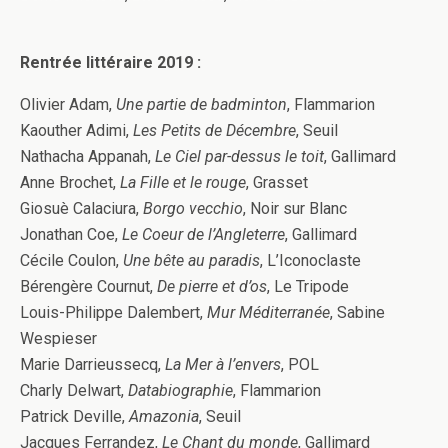
Rentrée littéraire 2019 :
Olivier Adam,
Une partie de badminton
, Flammarion
Kaouther Adimi,
Les Petits de Décembre
, Seuil
Nathacha Appanah,
Le Ciel par-dessus le toit
, Gallimard
Anne Brochet,
La Fille et le rouge
, Grasset
Giosuè Calaciura,
Borgo vecchio
, Noir sur Blanc
Jonathan Coe,
Le Coeur de l’Angleterre
, Gallimard
Cécile Coulon,
Une bête au paradis
, L’Iconoclaste
Bérengère Cournut,
De pierre et d’os
, Le Tripode
Louis-Philippe Dalembert,
Mur Méditerranée
, Sabine
Wespieser
Marie Darrieussecq,
La Mer à l’envers
, POL
Charly Delwart,
Databiographie
, Flammarion
Patrick Deville,
Amazonia
, Seuil
Jacques Ferrandez,
Le Chant du monde
, Gallimard