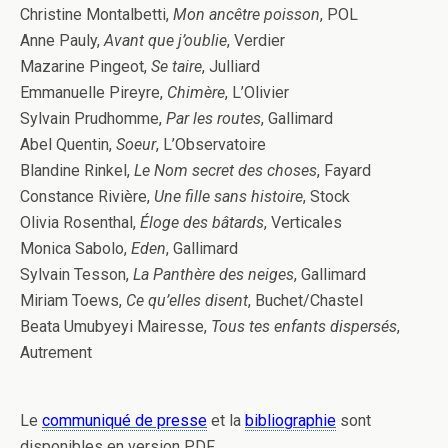
Christine Montalbetti,
Mon ancêtre poisson
, POL
Anne Pauly,
Avant que j’oublie
, Verdier
Mazarine Pingeot,
Se taire
, Julliard
Emmanuelle Pireyre,
Chimère
, L’Olivier
Sylvain Prudhomme,
Par les routes
, Gallimard
Abel Quentin,
Soeur
, L’Observatoire
Blandine Rinkel,
Le Nom secret des choses
, Fayard
Constance Rivière,
Une fille sans histoire
, Stock
Olivia Rosenthal,
Éloge des bâtards
, Verticales
Monica Sabolo,
Eden
, Gallimard
Sylvain Tesson,
La Panthère des neiges
, Gallimard
Miriam Toews,
Ce qu’elles disent
, Buchet/Chastel
Beata Umubyeyi Mairesse,
Tous tes enfants dispersés
,
Autrement
Le
communiqué de presse
et la
bibliographie
sont
disponibles en version PDF.