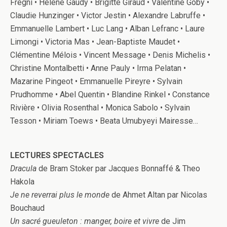
Frégni • Hélène Gaudy • Brigitte Giraud • Valentine Goby •
Claudie Hunzinger • Victor Jestin • Alexandre Labruffe •
Emmanuelle Lambert • Luc Lang • Alban Lefranc • Laure
Limongi • Victoria Mas • Jean-Baptiste Maudet •
Clémentine Mélois • Vincent Message • Denis Michelis •
Christine Montalbetti • Anne Pauly • Irma Pelatan •
Mazarine Pingeot • Emmanuelle Pireyre • Sylvain
Prudhomme • Abel Quentin • Blandine Rinkel • Constance
Rivière • Olivia Rosenthal • Monica Sabolo • Sylvain
Tesson • Miriam Toews • Beata Umubyeyi Mairesse…
LECTURES SPECTACLES
Dracula
de Bram Stoker par Jacques Bonnaffé & Theo
Hakola
Je ne reverrai plus le monde
de Ahmet Altan par Nicolas
Bouchaud
Un sacré gueuleton : manger, boire et vivre
de Jim