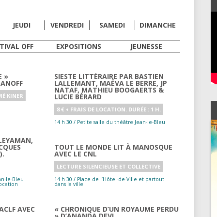
LIBRAIRIES
JEUDI
VENDREDI
SAMEDI
DIMANCHE
TIVAL OFF
EXPOSITIONS
JEUNESSE
E »
SIESTE LITTÉRAIRE PAR BASTIEN
DANOFF
LALLEMANT, MAËVA LE BERRE, JP
NATAF, MATHIEU BOOGAERTS &
É KINER
LUCIE BÉRARD
8 € + FRAIS DE LOCATION. DURÉE : 1 H.
14 h 30 / Petite salle du théâtre Jean-le-Bleu
LEYAMAN,
ACQUES
TOUT LE MONDE LIT À MANOSQUE
).
AVEC LE CNL
LECTURE SILENCIEUSE ET COLLECTIVE
14 h 30 / Place de l’Hôtel-de-Ville et partout
 location
dans la ville
ACLF AVEC
« CHRONIQUE D’UN ROYAUME PERDU
» D’ANANDA DEVI