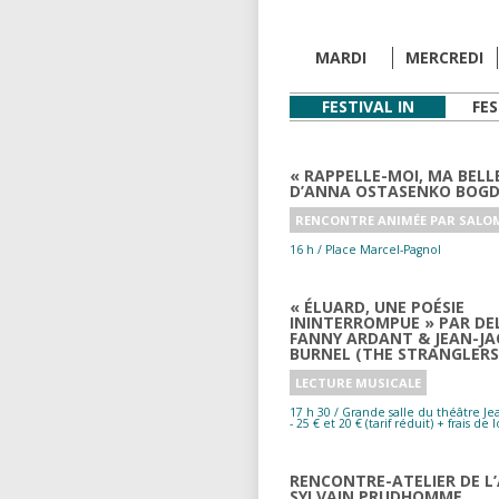
RÉALISATEURS,
RÉALISTATRICES
MARDI
MERCREDI
ILLUSTRATEUR,
FESTIVAL IN
FES
ILLUSTRATRICE
MODÉRATION
« RAPPELLE-MOI, MA BELL
D’ANNA OSTASENKO BOG
RENCONTRE ANIMÉE PAR SALOM
16 h / Place Marcel-Pagnol
« ÉLUARD, UNE POÉSIE
ININTERROMPUE » PAR DE
FANNY ARDANT & JEAN-J
BURNEL (THE STRANGLERS
LECTURE MUSICALE
17 h 30 / Grande salle du théâtre Jean-le-Bleu
- 25 € et 20 € (tarif réduit) + frais de
RENCONTRE-ATELIER DE L’
SYLVAIN PRUDHOMME