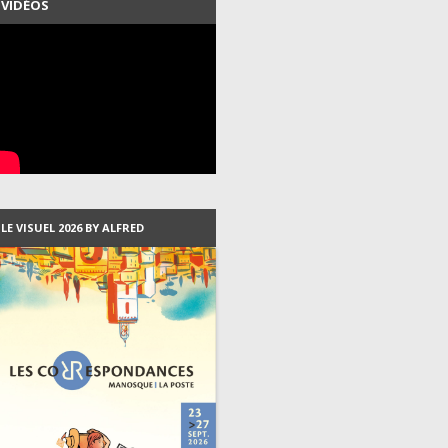
VIDÉOS
LES PROGRAMMES DEPUIS
2007
LES VISUELS DEPUIS 1999
LES RÉSIDENTS DEPUIS 2003
LE VISUEL 2026 BY ALFRED