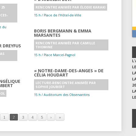
 25
RENCONTRE ANIMÉE PAR ÉLODIE KARAKI
CES-
15 h / Place de l’Hôtel-de-Ville
e du
BORIS BERGMANN & EMMA
MARSANTES
RENCONTRE ANIMÉE PAR CAMILLE
R DREYFUS
THOMINE
LAS
15 h / Place Marcel-Pagnol
L
L
« NOTRE-DAME-DES-ANGES » DE
L
CÉLIA HOUDART
L
ANGÉLIQUE
LECTURE-RENCONTRE ANIMÉE PAR
IMBERT
2
SOPHIE JOUBERT
L
IOL
15 h / Auditorium des Observantins
L
1
2
3
4
5
›
»