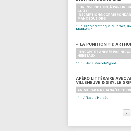
SUR INSCRIPTION, À PARTIR DU
AOÛT :
INSCRIPTION@CORRESPONDAN
MANOSQUE.ORG
10 h 30 / Médiathèque d’Herbès, ru
Mont-d’Or
« LA PUNITION » D’ARTHU
RENCONTRE ANIMÉE PAR NICO
HERBEAUX
11 h / Place Marcel-Pagnol
APÉRO LITTÉRAIRE AVEC 
VILLENEUVE & SIBYLLE GR
ANIMÉ PAR NATHANAËLE CORR
11 h / Place d’Herbès
‹