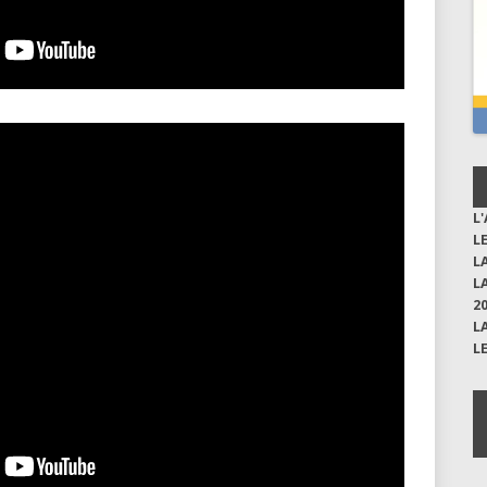
L
L
L
L
2
L
L