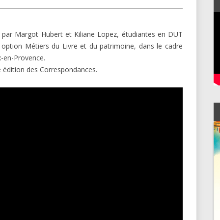
LIBRAIRIES
s par Margot Hubert et Kiliane Lopez, étudiantes en DUT
ption Métiers du Livre et du patrimoine, dans le cadre
ix-en-Provence
.
7e édition des Correspondances.