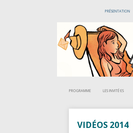
PRÉSENTATION
La littérature est un art vivant !
Les Correspondances de Manosqu
PROGRAMME
LES INVITÉ·ES
AUTEURS ET AUT
COMÉDIENS ET 
VIDÉOS 2014
MUSICIENS ET MU