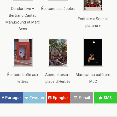
Condor Live –
Écritoire des écoles
Bertrand Cantat,
Écritoire « Sous le
ManuSound et Marc
platane »
Sens
Écritoire boîte aux
Apéro littéraire
Maissiat au café pro
lettres
place d’Herbès
MJC
Partager
Tweeter
Épingler
E-mail
SMS