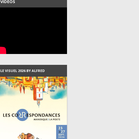
VIDÉOS
LES PROGRAMMES DEPUIS
2007
LES VISUELS DEPUIS 1999
LES RÉSIDENTS DEPUIS 2003
LE VISUEL 2026 BY ALFRED